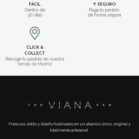
FÁCIL
Y SEGURO
Dentro de
Paga tu pedido
30 días
de forma segura
CLICK &
COLLECT
Recoge tu pedido en
nuestra
tienda de Madrid
Frescura, estilo y diseño fusionados en un abanico único, original y
totalmente artesanal.