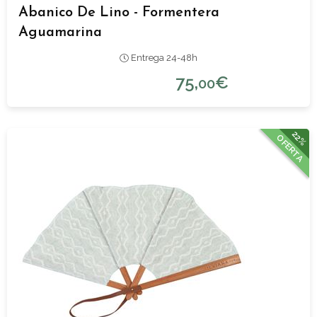
Abanico De Lino - Formentera
Aguamarina
Entrega 24-48h
75,
€
00
22%
OFERTA