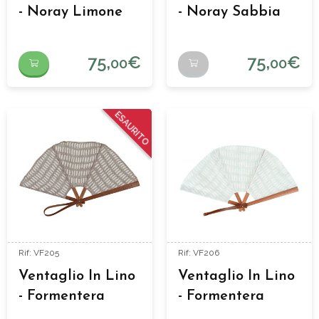
- Noray Limone
- Noray Sabbia
75,
€
75,
€
00
00
ESAURITO
Rif: VF205
Rif: VF206
Ventaglio In Lino
Ventaglio In Lino
- Formentera
- Formentera
Tabacco
Aguamarina