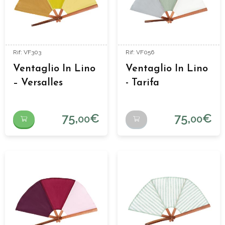
Rif: VF303
Rif: VF056
Ventaglio In Lino
Ventaglio In Lino
– Versalles
- Tarifa
75,
€
75,
€
00
00