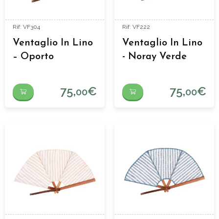
Rif: VF304
Rif: VF222
Ventaglio In Lino
Ventaglio In Lino
– Oporto
- Noray Verde
75,
€
75,
€
00
00