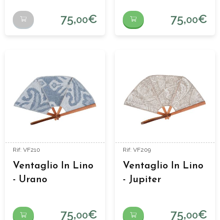
75,
€
75,
€
00
00
Rif: VF210
Rif: VF209
Ventaglio In Lino
Ventaglio In Lino
- Urano
- Jupiter
75,
€
75,
€
00
00