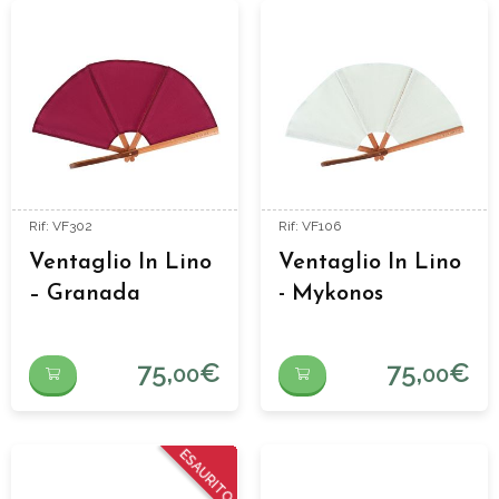
Rif: VF302
Rif: VF106
Ventaglio In Lino
Ventaglio In Lino
– Granada
- Mykonos
75,
€
75,
€
00
00
ESAURITO