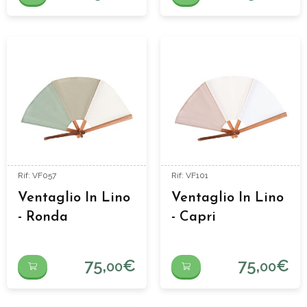
Rif: VF057
Rif: VF101
Ventaglio In Lino
Ventaglio In Lino
- Ronda
- Capri
75,
€
75,
€
00
00