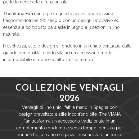
perfettamente arte e funzionalità.
The Viana Fan
reinterpreta questo accessorio classico,
trasportandoti nel XXI secolo con un design innovativo ed
essenziale composto da 4 aste in legno e 3 sezioni in lino
naturale.
Freschezza, stile e design si fondono in un unico ventaglio dalla
grande personalità, dando vita ad un accessorio moda
intramontabile e moderno allo stesso tempo.
COLLEZIONE VENTAGLI
2026
Ventagli di lino unici, fatti a mano in Spagna con
design brevettato e stile inconfondibile. The VIANA
Fan trasforma un accessorio tradizionale in un
complemento moderno e senza tempo, pensato per
donne che cercano eleganza, freschezza e un tocco