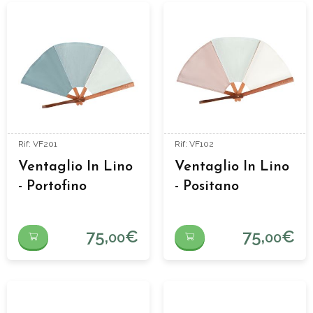
Rif: VF201
Rif: VF102
Ventaglio In Lino
Ventaglio In Lino
- Portofino
- Positano
75,
€
75,
€
00
00