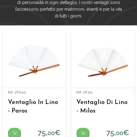
di personalità in ogni dettaglio. I nostri ventagli sono
l’accessorio perfetto per matrimoni, eventi e per la vita
di tutti i giorni.
Rif: VF002
Rif: VF211
Ventaglio In Lino
Ventaglio Di Lino
- Paros
- Milos
75,
€
75,
€
00
00