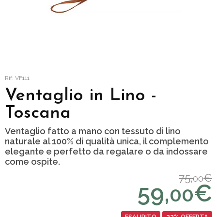
Rif: VF111
Ventaglio in Lino -
Toscana
Ventaglio fatto a mano con tessuto di lino
naturale al 100% di qualità unica, il complemento
elegante e perfetto da regalare o da indossare
come ospite.
75,
€
00
59,
€
00
ESAURITO
22% OFFERTA