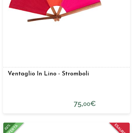
Ventaglio In Lino - Stromboli
75,
€
00
22%
ESAURITO
OFFERTA