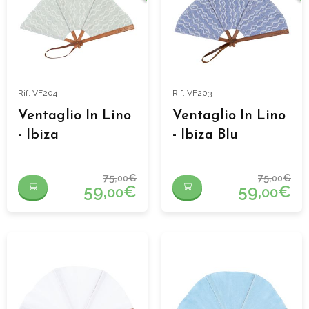
Rif: VF204
Rif: VF203
Ventaglio In Lino
Ventaglio In Lino
- Ibiza
- Ibiza Blu
Aguamarina
75,
€
75,
€
00
00
59,
€
59,
€
00
00