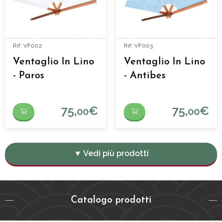
Rif: VF002
Rif: VF003
Ventaglio In Lino
Ventaglio In Lino
- Paros
- Antibes
75,
€
75,
€
00
00
▼ Vedi più prodotti
Catalogo prodotti