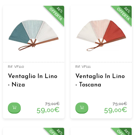
22%
22%
OFFERTA
OFFERTA
Rif: VF110
Rif: VF111
Ventaglio In Lino
Ventaglio In Lino
- Niza
- Toscana
75,
€
75,
€
00
00
59,
€
59,
€
00
00
22%
22%