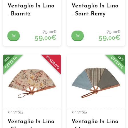
Ventaglio In Lino
Ventaglio In Lino
- Biarritz
- Saint-Rémy
75,
€
75,
€
00
00
59,
€
59,
€
00
00
22%
ESAURITO
22%
OFFERTA
OFFERTA
Rif: VF014
Rif: VF015
Ventaglio In Lino
Ventaglio In Lino