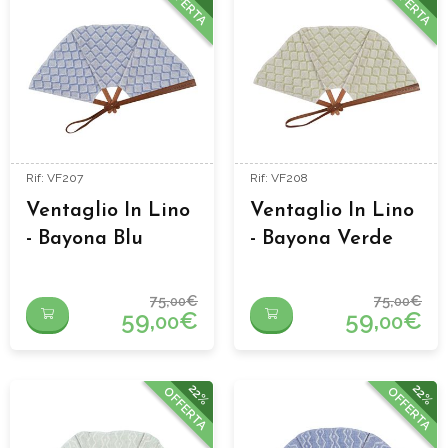
OFFERTA
OFFERTA
Rif: VF207
Rif: VF208
Ventaglio In Lino
Ventaglio In Lino
- Bayona Blu
- Bayona Verde
75,
€
75,
€
00
00
59,
€
59,
€
00
00
22%
22%
OFFERTA
OFFERTA