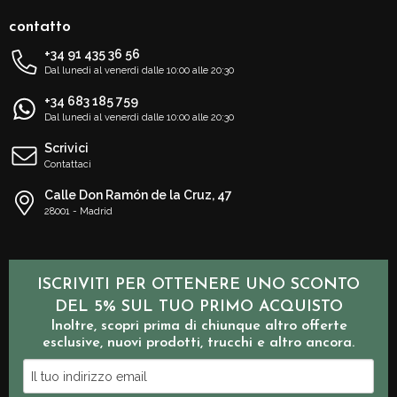
contatto
+34 91 435 36 56
Dal lunedì al venerdì dalle 10:00 alle 20:30
+34 683 185 759
Dal lunedì al venerdì dalle 10:00 alle 20:30
Scrivici
Contattaci
Calle Don Ramón de la Cruz, 47
28001 - Madrid
ISCRIVITI PER OTTENERE UNO SCONTO
DEL 5% SUL TUO PRIMO ACQUISTO
Inoltre, scopri prima di chiunque altro offerte
esclusive, nuovi prodotti, trucchi e altro ancora.
Il
tuo