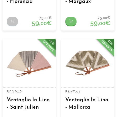
- Florencia
- Margaux
75,
€
75,
€
00
00
59,
€
59,
€
00
00
22%
22%
OFFERTA
OFFERTA
Rif: VF016
Rif: VF022
Ventaglio In Lino
Ventaglio In Lino
- Saint Julien
- Mallorca