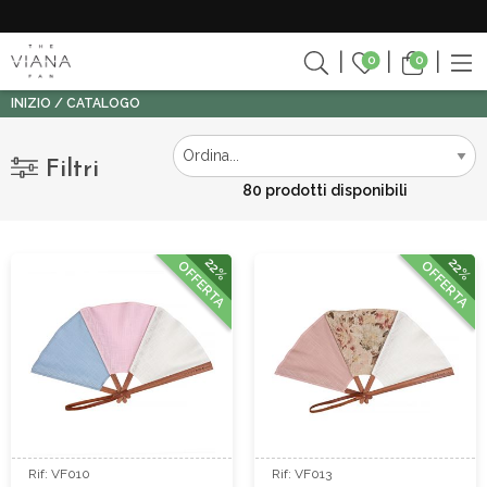
0
0
INIZIO
CATALOGO
Filtri
80 prodotti disponibili
22%
22%
OFFERTA
OFFERTA
Rif: VF010
Rif: VF013