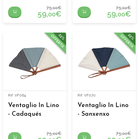
75,
€
75,
€
00
00
59,
€
59,
€
00
00
22%
22%
OFFERTA
OFFERTA
Rif: VF064
Rif: VF070
Ventaglio In Lino
Ventaglio In Lino
- Cadaqués
- Sanxenxo
75,
€
75,
€
00
00