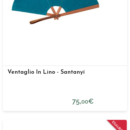
Ventaglio In Lino - Santanyí
75,
€
00
ESAURITO