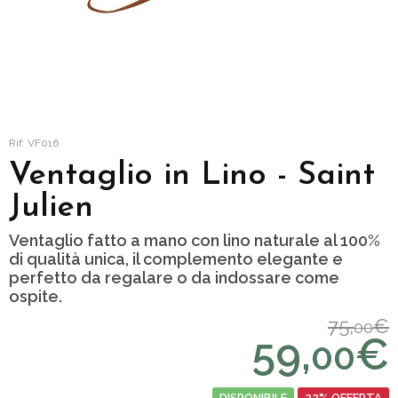
Rif: VF016
Ventaglio in Lino - Saint
Julien
Ventaglio fatto a mano con lino naturale al 100%
di qualità unica, il complemento elegante e
perfetto da regalare o da indossare come
ospite.
75,
€
00
59,
€
00
DISPONIBILE
22% OFFERTA