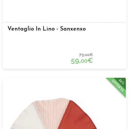
Ventaglio In Lino - Sanxenxo
75,
€
00
59,
€
00
22%
OFFERTA