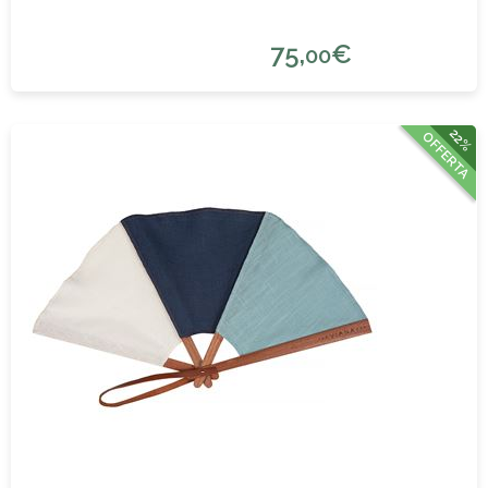
75,
€
00
22%
OFFERTA