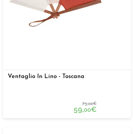
Ventaglio In Lino - Toscana
75,
€
00
59,
€
00