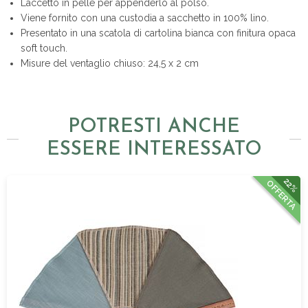
Laccetto in pelle per appenderlo al polso.
Viene fornito con una custodia a sacchetto in 100% lino.
Presentato in una scatola di cartolina bianca con finitura opaca
soft touch.
Misure del ventaglio chiuso: 24,5 x 2 cm
POTRESTI ANCHE
ESSERE INTERESSATO
22%
OFFERTA