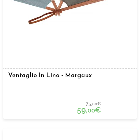
Ventaglio In Lino - Margaux
75,
€
00
59,
€
00