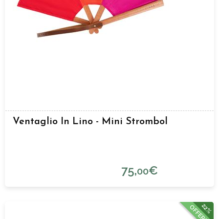
Ventaglio In Lino - Mini Strombol
75,
€
00
22%
OFFERTA