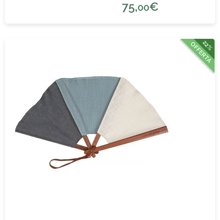
75,
€
00
22%
OFFERTA