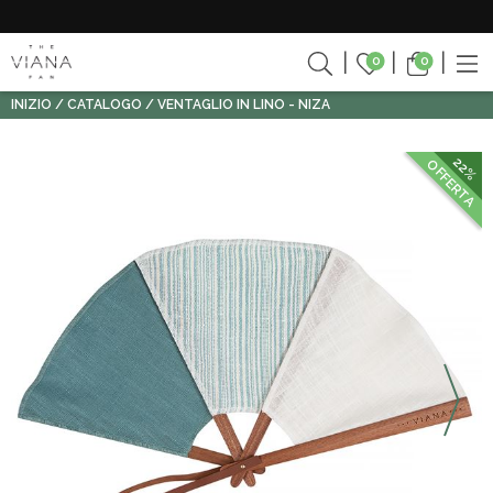
0
0
INIZIO
CATALOGO
VENTAGLIO IN LINO - NIZA
22%
OFFERTA