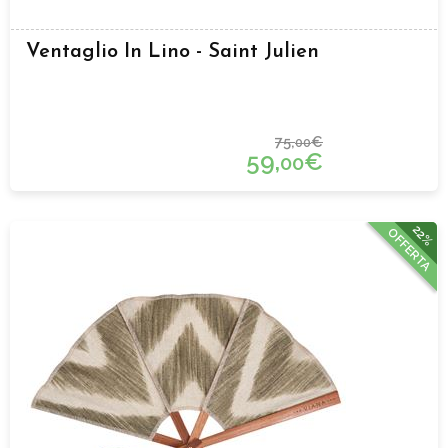
Ventaglio In Lino - Saint Julien
75,
€
00
59,
€
00
22%
OFFERTA