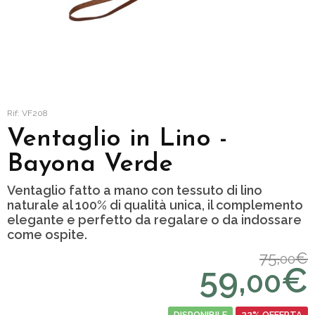
Rif: VF208
Ventaglio in Lino -
Bayona Verde
Ventaglio fatto a mano con tessuto di lino
naturale al 100% di qualità unica, il complemento
elegante e perfetto da regalare o da indossare
come ospite.
75,
€
00
59,
€
00
DISPONIBILE
22% OFFERTA