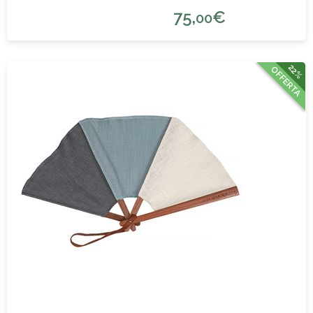
75,
€
00
22%
OFFERTA