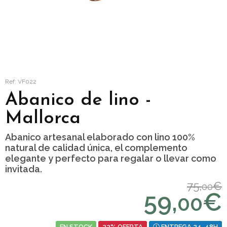
Ref: VF022
Abanico de lino -
Mallorca
Abanico artesanal elaborado con lino 100%
natural de calidad única, el complemento
elegante y perfecto para regalar o llevar como
invitada.
75,
€
00
59,
€
00
EN STOCK
22% OFERTA
ENTREGA 24-48H