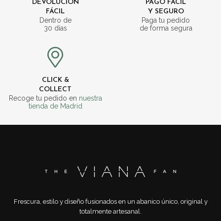
DEVOLUCIÓN
PAGO FÁCIL
FÁCIL
Y SEGURO
Dentro de
Paga tu pedido
30 días
de forma segura
CLICK &
COLLECT
Recoge tu pedido en
nuestra
tienda de Madrid
Frescura, estilo y diseño fusionados en un abanico único, original y
totalmente artesanal.