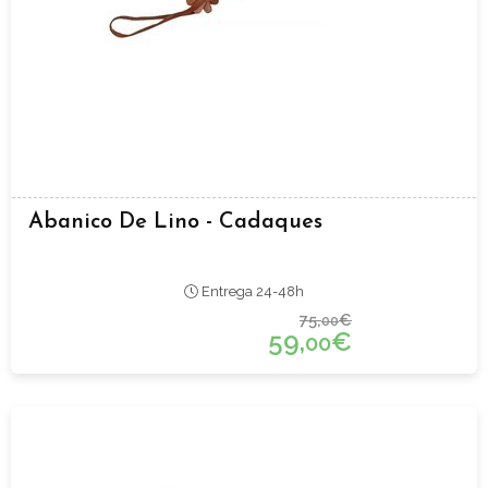
Abanico De Lino - Cadaques
Entrega 24-48h
75,
€
00
59,
€
00