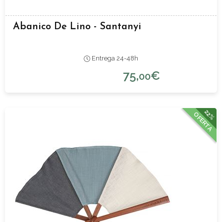
Abanico De Lino - Santanyi
Entrega 24-48h
75,
€
00
22%
OFERTA