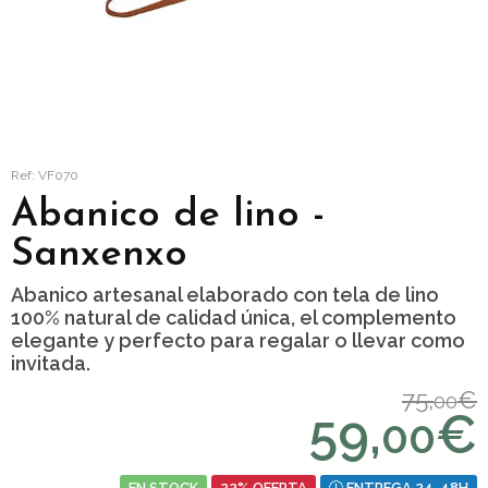
Ref: VF070
Abanico de lino -
Sanxenxo
Abanico artesanal elaborado con tela de lino
100% natural de calidad única, el complemento
elegante y perfecto para regalar o llevar como
invitada.
75,
€
00
59,
€
00
EN STOCK
22% OFERTA
ENTREGA 24-48H