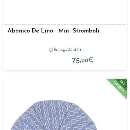
Abanico De Lino - Mini Stromboli
Entrega 24-48h
75,
€
00
22%
OFERTA