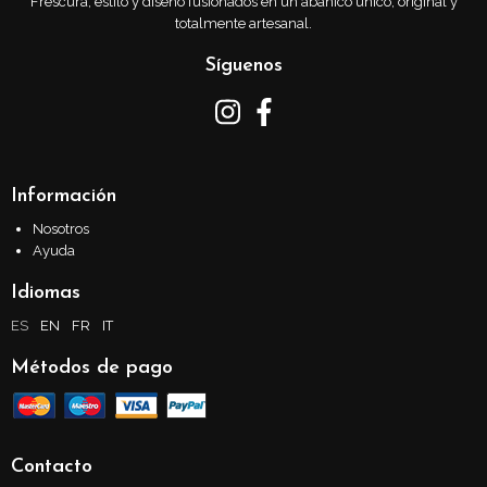
Frescura, estilo y diseño fusionados en un abanico único, original y
totalmente artesanal.
Síguenos
Información
Nosotros
Ayuda
Idiomas
ES
EN
FR
IT
Métodos de pago
Contacto