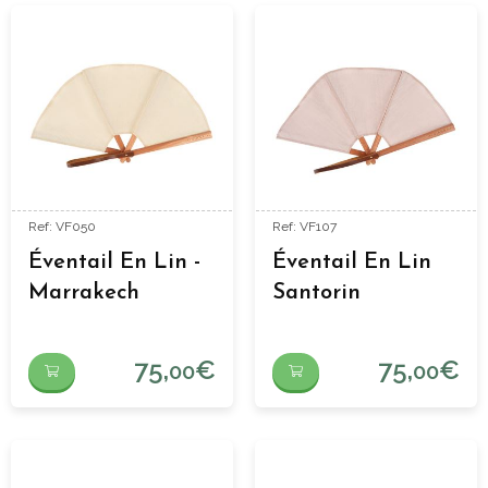
Ref: VF050
Ref: VF107
Éventail En Lin -
Éventail En Lin
Marrakech
Santorin
75,
€
75,
€
00
00