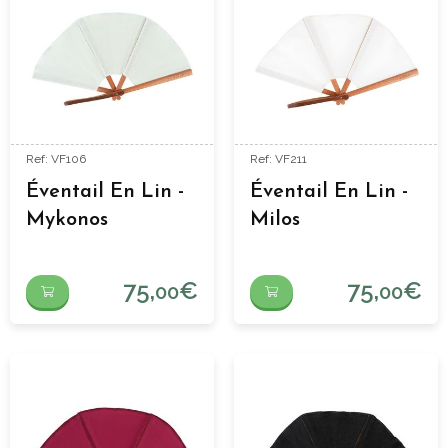
Ref: VF106
Ref: VF211
Éventail En Lin -
Éventail En Lin -
Mykonos
Milos
75,
€
75,
€
00
00