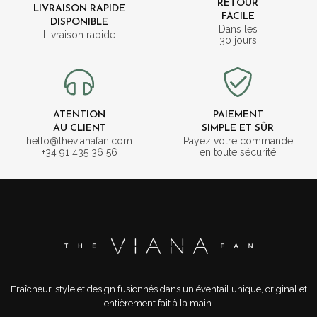
RETOUR
LIVRAISON RAPIDE
FACILE
DISPONIBLE
Dans les
Livraison rapide
30 jours
ATENTION
PAIEMENT
AU CLIENT
SIMPLE ET SÛR
hello@thevianafan.com
Payez votre commande
+34 91 435 36 56
en toute sécurité
Fraîcheur, style et design fusionnés dans un éventail unique, original et
entièrement fait à la main.