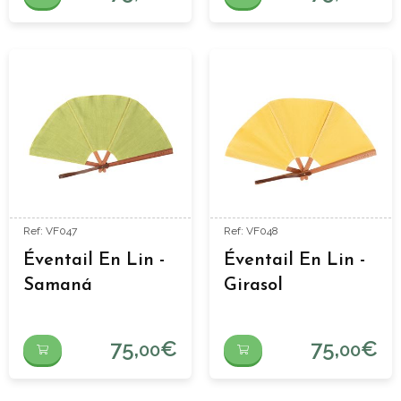
Ref: VF047
Ref: VF048
Éventail En Lin -
Éventail En Lin -
Samaná
Girasol
75,
€
75,
€
00
00