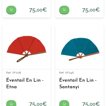
75,
€
75,
€
00
00
Ref: VF008
Ref: VF046
Éventail En Lin -
Éventail En Lin -
Etna
Santanyí
75,
€
75,
€
00
00