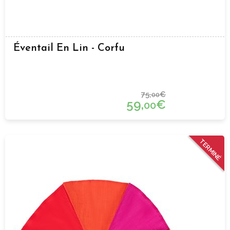
Éventail En Lin - Corfu
75,
€
00
59,
€
00
TERMINÉ