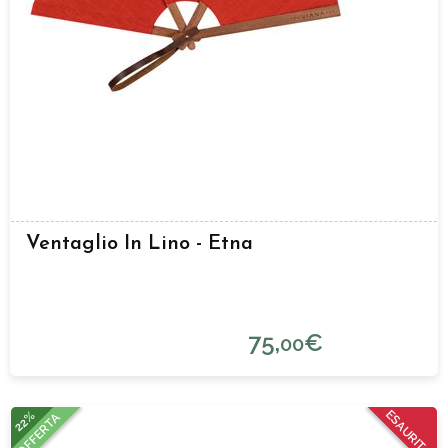
Ventaglio In Lino - Etna
75,
€
00
22%
ESAURITO
OFFERTA