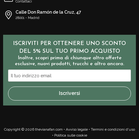
Contattaci
Calle Don Ramón de la Cruz, 47
28001 - Madrid
ISCRIVITI PER OTTENERE UNO SCONTO
DEL 5% SUL TUO PRIMO ACQUISTO
Inoltre, scopri prima di chiunque altro offerte
esclusive, nuovi prodotti, trucchi e altro ancora.
Il
tuo
indirizzo
Iscriversi
email
Copyright © 2026 thevianafan.com •
Avviso legale
•
Termini e condizioni d'uso
•
Politica sulle cookie