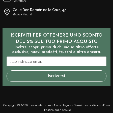
Contattaci
Calle Don Ramón de la Cruz, 47
28001 - Madrid
ISCRIVITI PER OTTENERE UNO SCONTO
DEL 5% SUL TUO PRIMO ACQUISTO
Inoltre, scopri prima di chiunque altro offerte
esclusive, nuovi prodotti, trucchi e altro ancora.
Il
tuo
indirizzo
Iscriversi
email
Copyright © 2026 thevianafan.com •
Avviso legale
•
Termini e condizioni d'uso
•
Politica sulle cookie