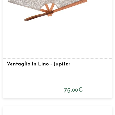
Ventaglio In Lino - Jupiter
75,
€
00