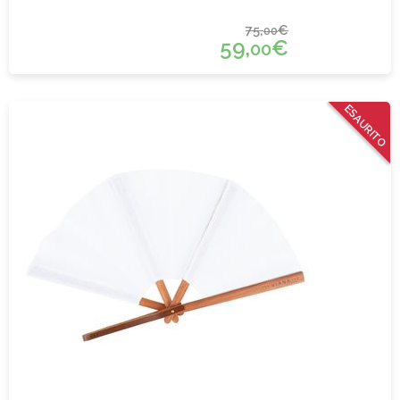
75,
€
00
59,
€
00
ESAURITO