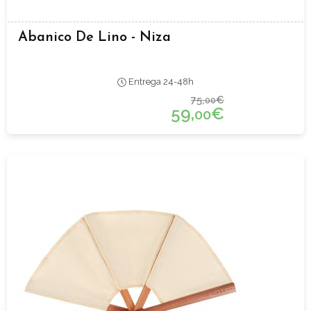
Abanico De Lino - Niza
Entrega 24-48h
75,
€
00
59,
€
00