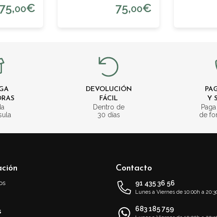
75,
€
75,
€
00
00
GA
DEVOLUCIÓN
PAG
ORAS
FÁCIL
Y 
da
Dentro de
Paga
sula
30 días
de fo
ación
Contacto
os
91 435 36 56
Lunes a Viernes de 10:00h a 20:3
683 185 759
s