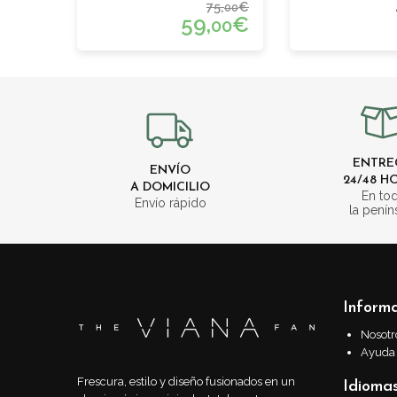
75,
€
00
59,
€
00
ENTRE
ENVÍO
24/48 H
A DOMICILIO
En to
Envío rápido
la penín
Inform
Nosotr
Ayuda
Frescura, estilo y diseño fusionados en un
Idioma