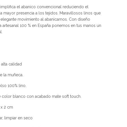
implifica el abanico convencional reduciendo el
a mayor presencia a los tejidos. Maravillosos linos que
elegante movimiento al abanicarnos. Con diseño
ma artesanal 100 % en España ponemos en tus manos un
l.
 alta calidad
de la muñeca.
lso 100% lino.
de color blanco con acabado mate soft touch.
 x 2 cm
, limpiar en seco