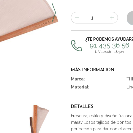
Número
de
artículos
¿TE PODEMOS AYUDAR
91 435 36 56
L-V 10:00h - 18:30h
MÁS INFORMACIÓN
Marca:
TH
Material:
Lin
DETALLES
Frescura, estilo y diseño fusio
maravillosos tejidos de bonitos
perfección para dar con el acces