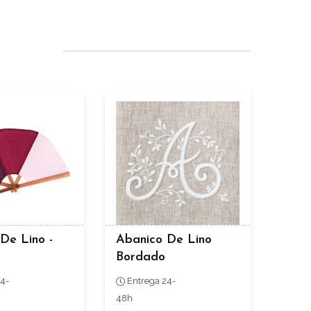
De Lino -
Abanico De Lino
Bordado
4-
Entrega 24-
48h