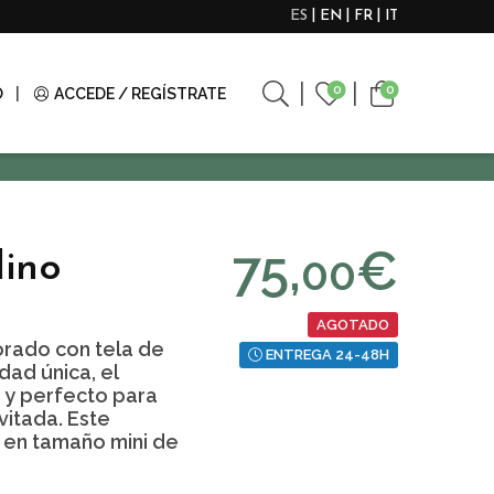
ES
EN
FR
IT
0
0
O
ACCEDE / REGÍSTRATE
75,
€
00
lino
AGOTADO
orado con tela de
ENTREGA 24-48H
dad única, el
y perfecto para
vitada. Este
 en tamaño mini de