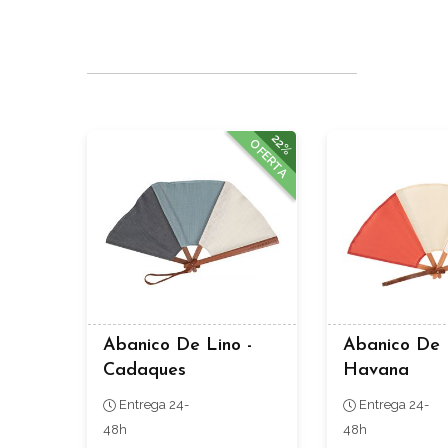
22%
OFERTA
Abanico De Lino -
Abanico De 
Cadaques
Havana
Entrega 24-
Entrega 24-
48h
48h