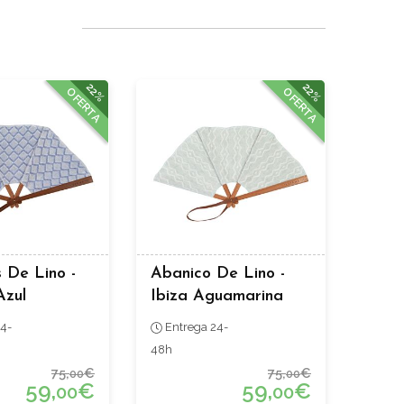
22%
22%
OFERTA
OFERTA
 De Lino -
Abanico De Lino -
Azul
Ibiza Aguamarina
4-
Entrega 24-
48h
75,
€
75,
€
00
00
59,
€
59,
€
00
00