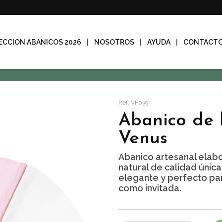
ECCION ABANICOS 2026
NOSOTROS
AYUDA
CONTACT
Ref: VF039
Abanico de l
Venus
Abanico artesanal elab
natural de calidad únic
elegante y perfecto par
como invitada.