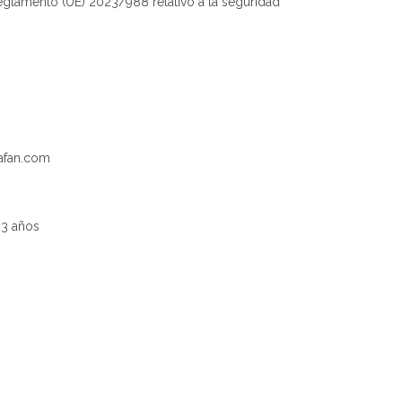
glamento (UE) 2023/988 relativo a la seguridad
nafan.com
 3 años