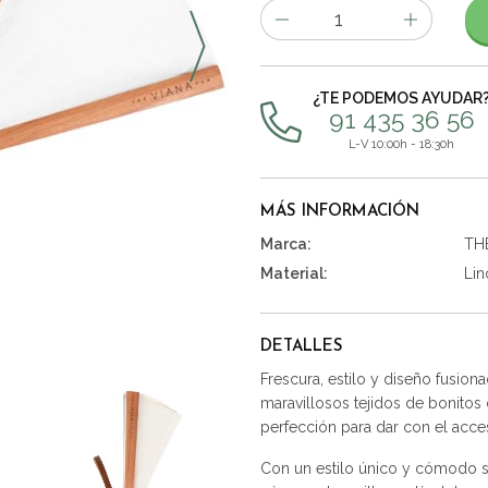
Número
de
artículos
¿TE PODEMOS AYUDAR
91 435 36 56
L-V 10:00h - 18:30h
MÁS INFORMACIÓN
Marca:
TH
Material:
Lin
DETALLES
Frescura, estilo y diseño fusio
maravillosos tejidos de bonitos
perfección para dar con el acces
Con un estilo único y cómodo s