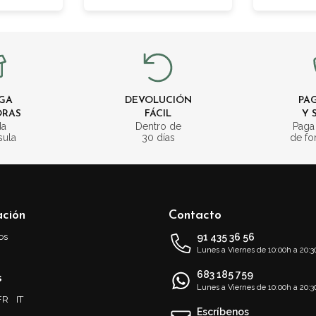
GA
DEVOLUCIÓN
PAG
ORAS
FÁCIL
Y 
da
Dentro de
Paga
sula
30 días
de fo
ación
Contacto
os
91 435 36 56
Lunes a Viernes de 10:00h a 20:3
683 185 759
s
Lunes a Viernes de 10:00h a 20:3
FR
IT
Escríbenos