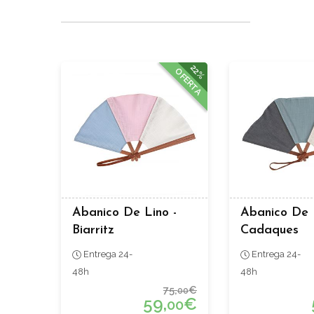
22%
OFERTA
Abanico De Lino -
Abanico De 
Biarritz
Cadaques
Entrega 24-
Entrega 24-
48h
48h
75,
€
00
59,
€
00