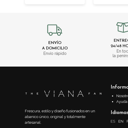
ENTRE
ENVÍO
24/48 H
A DOMICILIO
En to
Envío rápido
la penín
Inform
Nosotr
Ayuda
Frescura, estilo y diseño fusionados en un
Idioma
abanico único, original y totalmente
ES
EN
artesanal.