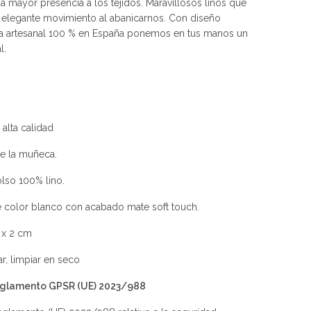
a mayor presencia a los tejidos. Maravillosos linos que
elegante movimiento al abanicarnos. Con diseño
ma artesanal 100 % en España ponemos en tus manos un
l.
 alta calidad
de la muñeca.
lso 100% lino.
de color blanco con acabado mate soft touch.
 x 2 cm
, limpiar en seco
Reglamento GPSR (UE) 2023/988