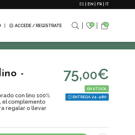
ES
EN
FR
IT
0
0
O
ACCEDE / REGÍSTRATE
75,
€
00
ino -
EN STOCK
orado con lino 100%
ENTREGA 24-48H
a, el complemento
a regalar o llevar