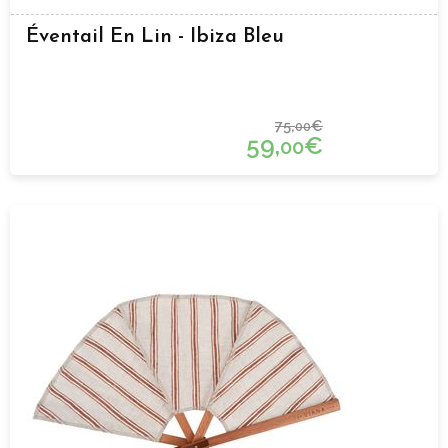
Éventail En Lin - Ibiza Bleu
75,
€
00
59,
€
00