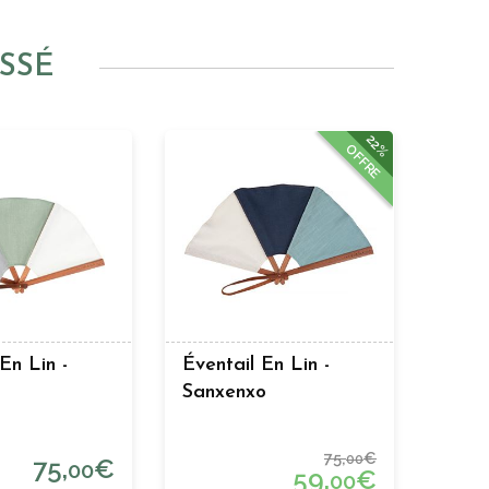
SSÉ
22%
OFFRE
En Lin -
Éventail En Lin -
Sanxenxo
75,
€
00
75,
€
00
59,
€
00