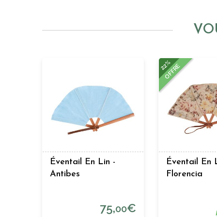
VO
22%
OFFRE
Éventail En Lin -
Éventail En L
Antibes
Florencia
75,
€
00