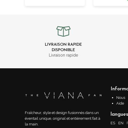
LIVRAISON RAPIDE
DISPONIBLE
Livraison rapide
Informa
Nous
Aide
Fraîcheur, style et design fusionnés dans un
langue
éventail unique, original et entièrement fait à
ES
EN
la main.