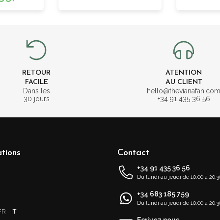
RETOUR
ATENTION
FACILE
AU CLIENT
Dans les
hello@thevianafan.co
30 jours
+34 91 435 36 56
tions
Contact
+34 91 435 36 56
Du lundi au jeudi de 10:00 à 20:3
+34 683 185 759
s
Du lundi au jeudi de 10:00 à 20:3
FR
IT