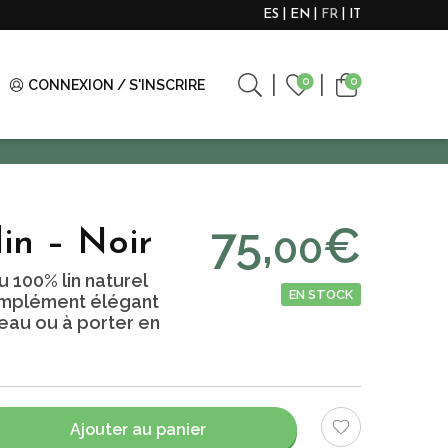
ES
EN
FR
IT
0
0
CONNEXION / S'INSCRIRE
75,
€
00
lin – Noir
su 100% lin naturel
EN STOCK
complément élégant
adeau ou à porter en
Ajouter au panier