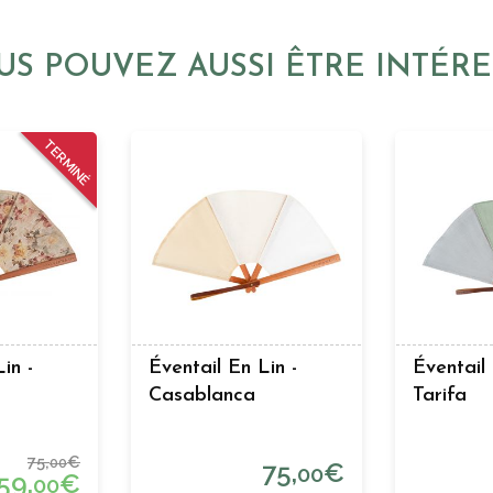
US POUVEZ AUSSI ÊTRE INTÉRE
TERMINÉ
in -
Éventail En Lin -
Éventail 
Casablanca
Tarifa
75,
€
00
75,
€
00
59,
€
00