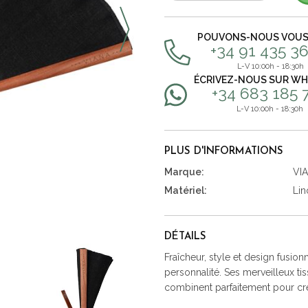
POUVONS-NOUS VOUS 
+34 91 435 36
L-V 10:00h - 18:30h
ÉCRIVEZ-NOUS SUR W
+34 683 185 
L-V 10:00h - 18:30h
PLUS D'INFORMATIONS
Marque:
VI
Matériel:
Lin
DÉTAILS
Fraîcheur, style et design fusi
personnalité. Ses merveilleux t
combinent parfaitement pour cré