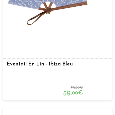
Éventail En Lin - Ibiza Bleu
75,
€
00
59,
€
00