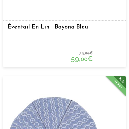
Éventail En Lin - Bayona Bleu
75,
€
00
59,
€
00
22%
OFFRE