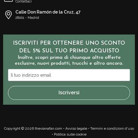
Contattaci
Calle Don Ramón de la Cruz, 47
28001 - Madrid
ISCRIVITI PER OTTENERE UNO SCONTO
DEL 5% SUL TUO PRIMO ACQUISTO
Inoltre, scopri prima di chiunque altro offerte
esclusive, nuovi prodotti, trucchi e altro ancora.
Il
tuo
indirizzo
Iscriversi
email
Copyright © 2026 thevianafan.com •
Avviso legale
•
Termini e condizioni d'uso
•
Politica sulle cookie