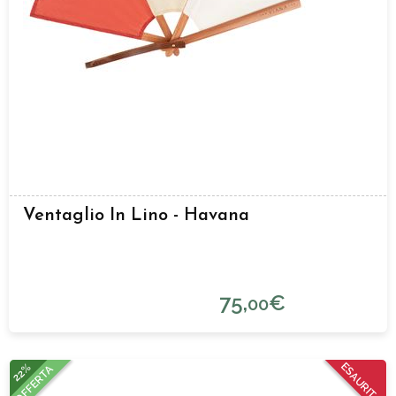
Ventaglio In Lino - Havana
75,
€
00
22%
ESAURITO
OFFERTA