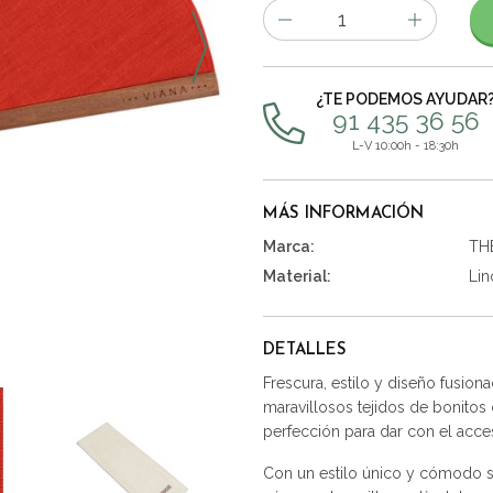
Número
de
artículos
¿TE PODEMOS AYUDAR
91 435 36 56
L-V 10:00h - 18:30h
MÁS INFORMACIÓN
Marca:
TH
Material:
Lin
DETALLES
Frescura, estilo y diseño fusio
maravillosos tejidos de bonitos
perfección para dar con el acces
Con un estilo único y cómodo s