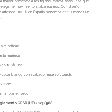
a mayor presencia a los tejidos. Maravillosos linos que
elegante movimiento al abanicarnos. Con diseño
ma artesanal 100 % en España ponemos en tus manos un
l.
 alta calidad
de la muñeca.
lso 100% lino.
de color blanco con acabado mate soft touch.
 x 2 cm
r, limpiar en seco
Reglamento GPSR (UE) 2023/988