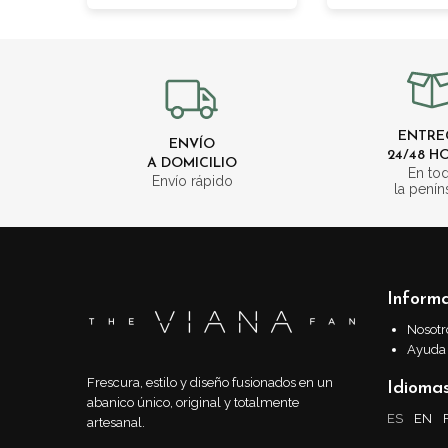
ENTRE
ENVÍO
24/48 H
A DOMICILIO
En to
Envío rápido
la penín
Inform
Nosotr
Ayuda
Frescura, estilo y diseño fusionados en un
Idioma
abanico único, original y totalmente
ES
EN
artesanal.