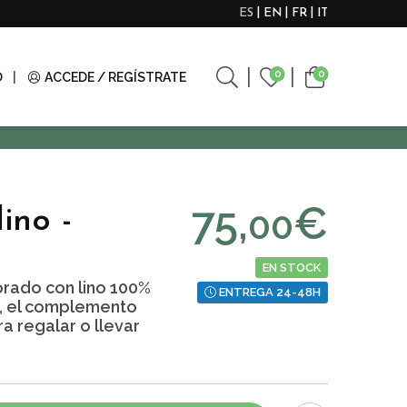
ES
EN
FR
IT
0
0
O
ACCEDE / REGÍSTRATE
75,
€
00
ino -
EN STOCK
orado con lino 100%
ENTREGA 24-48H
a, el complemento
a regalar o llevar