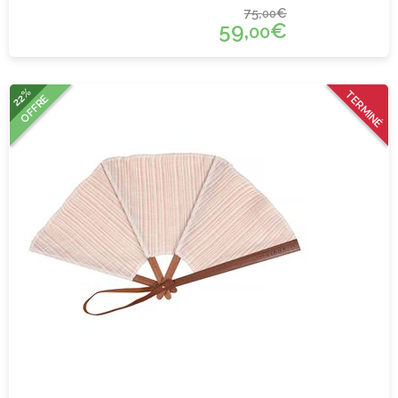
75,
€
00
59,
€
00
22%
TERMINÉ
OFFRE