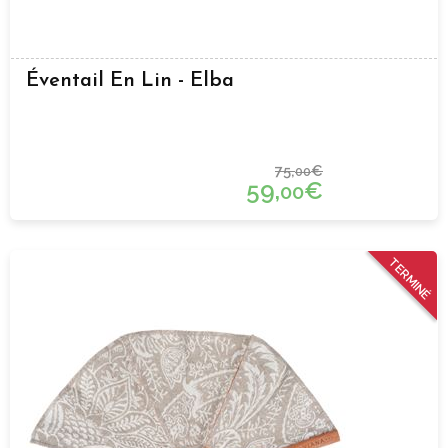
Éventail En Lin - Elba
75,
€
00
59,
€
00
TERMINÉ