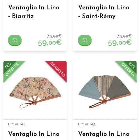
Ventaglio In Lino
Ventaglio In Lino
- Biarritz
- Saint-Rémy
75,
€
75,
€
00
00
59,
€
59,
€
00
00
22%
ESAURITO
22%
OFFERTA
OFFERTA
Rif: VF014
Rif: VF015
Ventaglio In Lino
Ventaglio In Lino