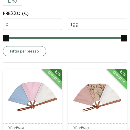
Lino
PREZZO (€)
Filtra per prezzo
22%
22%
OFFERTA
OFFERTA
Rif: VF010
Rif: VF013