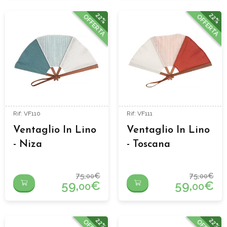
22%
22%
OFFERTA
OFFERTA
Rif: VF110
Rif: VF111
Ventaglio In Lino
Ventaglio In Lino
- Niza
- Toscana
75,
€
75,
€
00
00
59,
€
59,
€
00
00
22%
22%