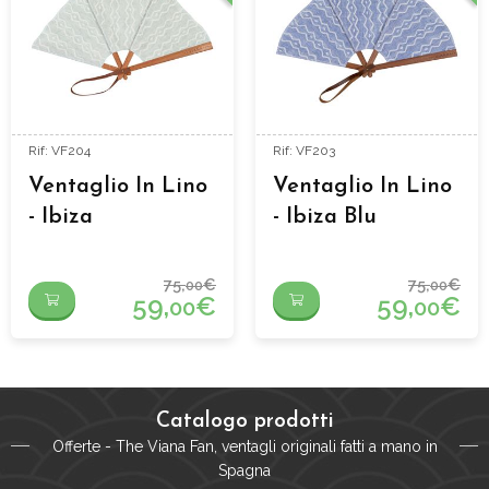
Rif: VF204
Rif: VF203
Ventaglio In Lino
Ventaglio In Lino
- Ibiza
- Ibiza Blu
Aguamarina
75,
€
75,
€
00
00
59,
€
59,
€
00
00
Catalogo prodotti
Offerte - The Viana Fan, ventagli originali fatti a mano in
Spagna