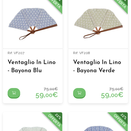
OFFERTA
OFFERTA
Rif: VF207
Rif: VF208
Ventaglio In Lino
Ventaglio In Lino
- Bayona Blu
- Bayona Verde
75,
€
75,
€
00
00
59,
€
59,
€
00
00
22%
22%
OFFERTA
OFFERTA