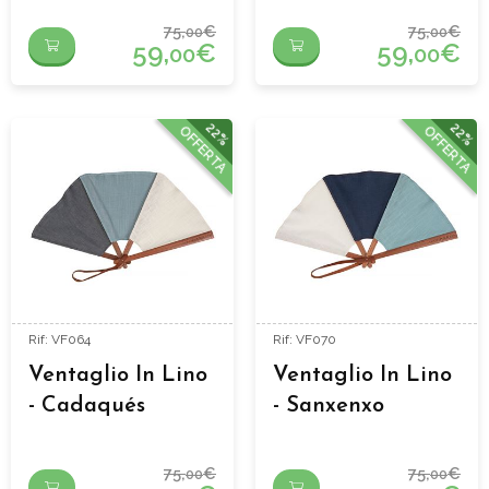
75,
€
75,
€
00
00
59,
€
59,
€
00
00
22%
22%
OFFERTA
OFFERTA
Rif: VF064
Rif: VF070
Ventaglio In Lino
Ventaglio In Lino
- Cadaqués
- Sanxenxo
75,
€
75,
€
00
00