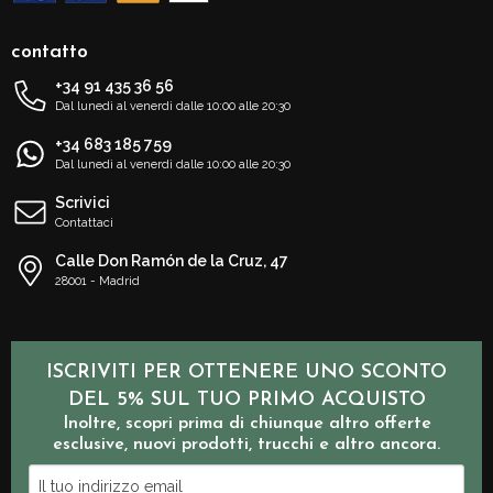
contatto
+34 91 435 36 56
Dal lunedì al venerdì dalle 10:00 alle 20:30
+34 683 185 759
Dal lunedì al venerdì dalle 10:00 alle 20:30
Scrivici
Contattaci
Calle Don Ramón de la Cruz, 47
28001 - Madrid
ISCRIVITI PER OTTENERE UNO SCONTO
DEL 5% SUL TUO PRIMO ACQUISTO
Inoltre, scopri prima di chiunque altro offerte
esclusive, nuovi prodotti, trucchi e altro ancora.
Il