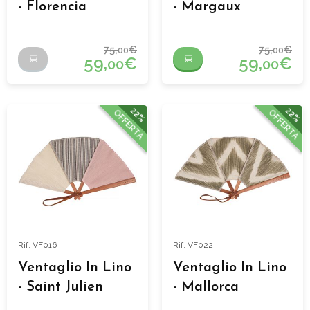
- Florencia
- Margaux
75,
€
75,
€
00
00
59,
€
59,
€
00
00
22%
22%
OFFERTA
OFFERTA
Rif: VF016
Rif: VF022
Ventaglio In Lino
Ventaglio In Lino
- Saint Julien
- Mallorca